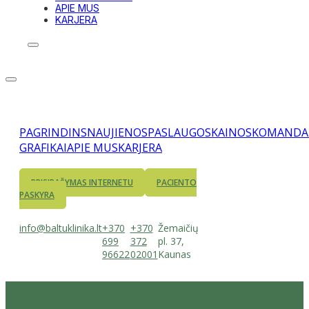
APIE MUS
KARJERA
PAGRINDINS
NAUJIENOS
PASLAUGOS
KAINOS
KOMANDA
GRAFIKAI
APIE MUS
KARJERA
PRISIRAŠYMAS INTERNETU
PACIENTO
PASKYRA
info@baltuklinika.lt
+370
+370
Žemaičių
699
372
pl. 37,
96622
02001
Kaunas