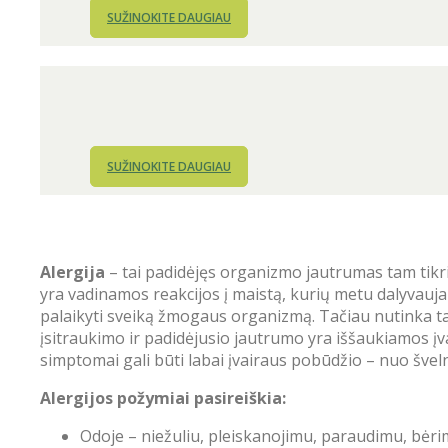
SUŽINOKITE DAUGIAU
SUŽINOKITE DAUGIAU
Alergija
– tai padidėjęs organizmo jautrumas tam tikr
yra vadinamos reakcijos į maistą, kurių metu dalyvauja
palaikyti sveiką žmogaus organizmą. Tačiau nutinka ta
įsitraukimo ir padidėjusio jautrumo yra iššaukiamos įva
simptomai gali būti labai įvairaus pobūdžio – nuo švelnių
Alergijos požymiai pasireiškia:
Odoje – niežuliu, pleiskanojimu, paraudimu, bėr