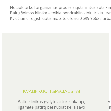
Nelaukite kol organizmas pradės siųsti rimtus sutriki
Baltų šeimos klinika – teikia bendraklinikinių ir kitų 
Kviečiame registruotis mob. telefonu
0 699 96622
arb
KVALIFIKUOTI SPECIALISTAI
Baltų klinikos gydytojai turi sukaupę
V
ilgametę patirtį bei nuolat kelia savo
m