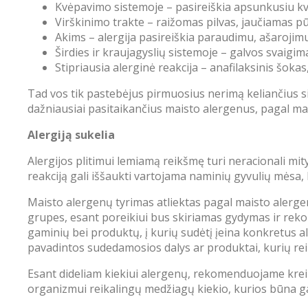
Kvėpavimo sistemoje – pasireiškia apsunkusiu k
Virškinimo trakte – raižomas pilvas, jaučiamas p
Akims – alergija pasireiškia paraudimu, ašarojim
Širdies ir kraujagyslių sistemoje – galvos svaigi
Stipriausia alerginė reakcija – anafilaksinis šoka
Tad vos tik pastebėjus pirmuosius nerimą keliančius s
dažniausiai pasitaikančius maisto alergenus, pagal m
Alergiją sukelia
Alergijos plitimui lemiamą reikšmę turi neracionali mi
reakciją gali iššaukti vartojama naminių gyvulių mėsa
Maisto alergenų tyrimas atliektas pagal maisto alerge
grupes, esant poreikiui bus skiriamas gydymas ir rekom
gaminių bei produktų, į kurių sudėtį įeina konkretus al
pavadintos sudedamosios dalys ar produktai, kurių rei
Esant dideliam kiekiui alergenų, rekomenduojame kreip
organizmui reikalingų medžiagų kiekio, kurios būna 