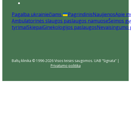
Pagalba ukrainiečiams
Pagrindinis
Naujienos
Apie m
Ambulatorinės slaugos paslaugos namuose
Šeimos gyd
tyrimai
Skiepai
Ginekologijos paslaugos
Nevaisingumo 
Baltų klinika © 1996-2026 Visos teisės saugomos. UAB “Signata” |
Privatumo politika