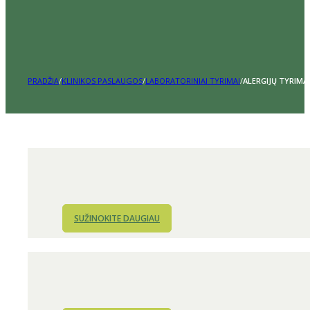
PRADŽIA
/
KLINIKOS PASLAUGOS
/
LABORATORINIAI TYRIMAI
/
ALERGIJŲ TYRIMAI
SUŽINOKITE DAUGIAU