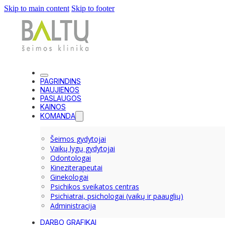
Skip to main content
Skip to footer
PAGRINDINS
NAUJIENOS
PASLAUGOS
KAINOS
KOMANDA
Šeimos gydytojai
Vaikų lygų gydytojai
Odontologai
Kineziterapeutai
Ginekologai
Psichikos sveikatos centras
Psichiatrai, psichologai (vaikų ir paauglių)
Administracija
DARBO GRAFIKAI