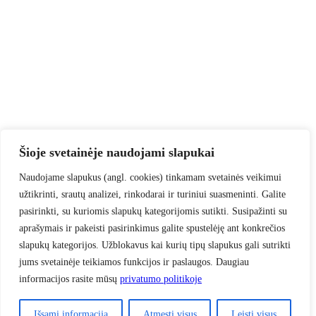
Šioje svetainėje naudojami slapukai
Naudojame slapukus (angl. cookies) tinkamam svetainės veikimui
užtikrinti, srautų analizei, rinkodarai ir turiniui suasmeninti. Galite
pasirinkti, su kuriomis slapukų kategorijomis sutikti. Susipažinti su
aprašymais ir pakeisti pasirinkimus galite spustelėję ant konkrečios
slapukų kategorijos. Užblokavus kai kurių tipų slapukus gali sutrikti
jums svetainėje teikiamos funkcijos ir paslaugos. Daugiau
informacijos rasite mūsų
privatumo politikoje
Išsami informacija
Atmesti visus
Leisti visus