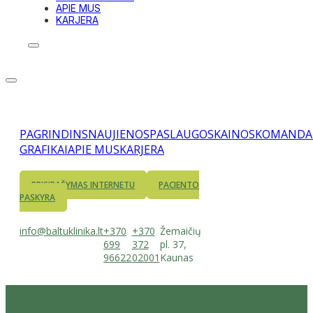
APIE MUS
KARJERA
PAGRINDINS
NAUJIENOS
PASLAUGOS
KAINOS
KOMANDA
GRAFIKAI
APIE MUS
KARJERA
PRISIRAŠYMAS INTERNETU
PACIENTO
PASKYRA
info@baltuklinika.lt
+370
+370
Žemaičių
699
372
pl. 37,
96622
02001
Kaunas