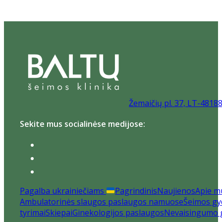
Žemaičių pl. 37, LT-4818
Sekite mus socialinėse medijose:
Pagalba ukrainiečiams
Pagrindinis
Naujienos
Apie m
Ambulatorinės slaugos paslaugos namuose
Šeimos gyd
tyrimai
Skiepai
Ginekologijos paslaugos
Nevaisingumo 