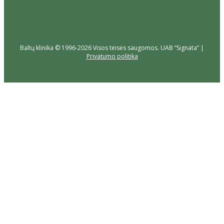
Baltų klinika © 1996-2026 Visos teisės saugomos. UAB “Signata” |
Privatumo politika