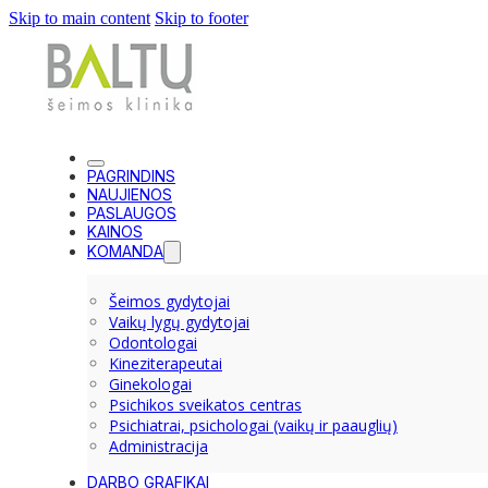
Skip to main content
Skip to footer
PAGRINDINS
NAUJIENOS
PASLAUGOS
KAINOS
KOMANDA
Šeimos gydytojai
Vaikų lygų gydytojai
Odontologai
Kineziterapeutai
Ginekologai
Psichikos sveikatos centras
Psichiatrai, psichologai (vaikų ir paauglių)
Administracija
DARBO GRAFIKAI