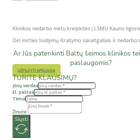
Klinikos nedarbo metu kreipkitės į LSMU Kauno ligonin
Dėl mirties liudijimų išrašymo savaitgaliais ir nedarbo
Ar Jūs patenkinti Baltų šeimos klinikos t
paslaugomis?
UŽPILDYTI APKLAUSĄ
TURITE KLAUSIMŲ?
Jūsų vardas
El. paštas
Tema
Žinutė
Siųsti