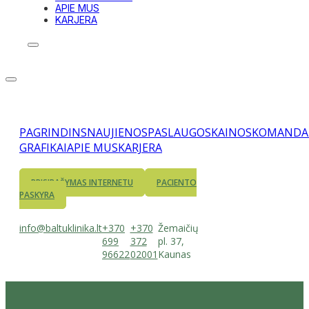
APIE MUS
KARJERA
PAGRINDINS
NAUJIENOS
PASLAUGOS
KAINOS
KOMANDA
GRAFIKAI
APIE MUS
KARJERA
PRISIRAŠYMAS INTERNETU
PACIENTO
PASKYRA
info@baltuklinika.lt
+370
+370
Žemaičių
699
372
pl. 37,
96622
02001
Kaunas