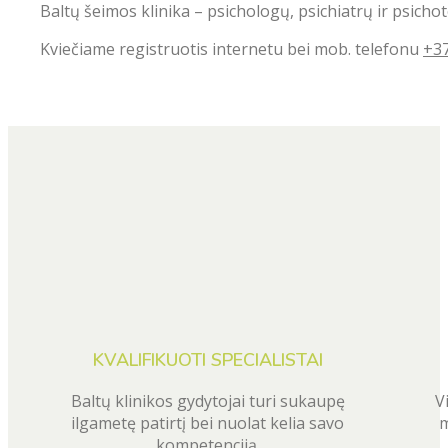
Baltų šeimos klinika – psichologų, psichiatrų ir psicho
Kviečiame registruotis internetu bei mob. telefonu
+3
KVALIFIKUOTI SPECIALISTAI
Baltų klinikos gydytojai turi sukaupę
V
ilgametę patirtį bei nuolat kelia savo
m
kompetenciją.