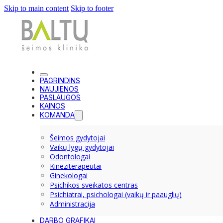
Skip to main content
Skip to footer
PAGRINDINS
NAUJIENOS
PASLAUGOS
KAINOS
KOMANDA
Šeimos gydytojai
Vaikų lygų gydytojai
Odontologai
Kineziterapeutai
Ginekologai
Psichikos sveikatos centras
Psichiatrai, psichologai (vaikų ir paauglių)
Administracija
DARBO GRAFIKAI