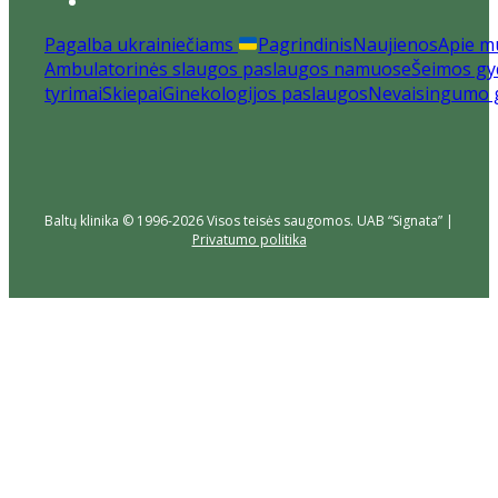
Pagalba ukrainiečiams
Pagrindinis
Naujienos
Apie m
Ambulatorinės slaugos paslaugos namuose
Šeimos gyd
tyrimai
Skiepai
Ginekologijos paslaugos
Nevaisingumo 
Baltų klinika © 1996-2026 Visos teisės saugomos. UAB “Signata” |
Privatumo politika