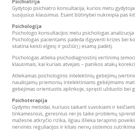
Psichiatrija
Gydytojo psichiatro konsultacija, kurios metu gydytoja
susijusius klausimus. Esant būtinybei nukreipia pas kit
Psichologija
Psichologo konsultacijos metu psichologas analizuoja 
Psichologas pacientams padeda išgyventi krizes bei ko
skatina keisti elgesį ir požiūrį į esamą padėtį.
Psichologas atlieka psichodiagnostinį vertinimą (emoci
klausimais, kai kuriais atvejais – panikos atakų korekci
Atliekamas psichologinis intelektinių gebėjimų įvertini
naudojamų priemonių intelektiniams gebėjimams matuo
gebėjimas orientuotis aplinkoje, spręsti užduotis bei geb
Psichoterapija
Gydymo metodai, kuriuos taikant suvokiami ir keičiami j
tinkamesnius, geresnius nei jis taikė problemų sprendi
mažesnė atkryčio rizika, ilgiau išlieka terapinis pove
nervinės reguliacijos ir kitais nervų sistemos sutrikima