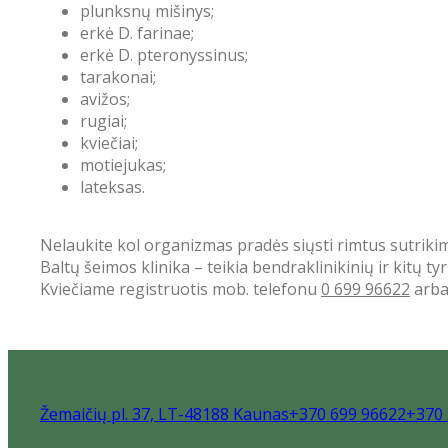
plunksnų mišinys;
erkė D. farinae;
erkė D. pteronyssinus;
tarakonai;
avižos;
rugiai;
kviečiai;
motiejukas;
lateksas.
Nelaukite kol organizmas pradės siųsti rimtus sutriki
Baltų šeimos klinika – teikia bendraklinikinių ir kitų 
Kviečiame registruotis mob. telefonu
0 699 96622
arb
Žemaičių pl. 37, LT-48188 Kaunas
+370 699 96622
+370 