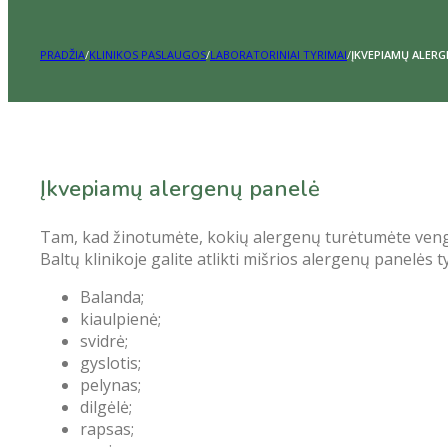
PRADŽIA
/
KLINIKOS PASLAUGOS
/
LABORATORINIAI TYRIMAI
/
ĮKVEPIAMŲ ALERG
Įkvepiamų alergenų panelė
Tam, kad žinotumėte, kokių alergenų turėtumėte vengti, 
Baltų klinikoje galite atlikti mišrios alergenų panelės 
Balanda;
kiaulpienė;
svidrė;
gyslotis;
pelynas;
dilgėlė;
rapsas;