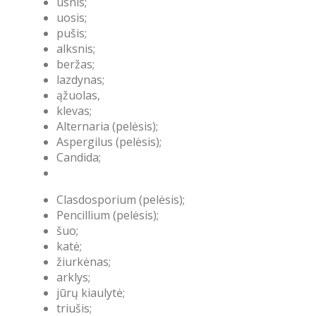
usnis;
uosis;
pušis;
alksnis;
beržas;
lazdynas;
ąžuolas,
klevas;
Alternaria (pelėsis);
Aspergilus (pelėsis);
Candida;
Clasdosporium (pelėsis);
Pencillium (pelėsis);
šuo;
katė;
žiurkėnas;
arklys;
jūrų kiaulytė;
triušis;