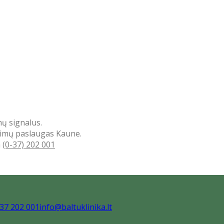
mų signalus.
tyrimų paslaugas Kaune.
a
(0-37) 202 001
37 202 001
info@baltuklinika.lt