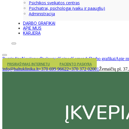
Psichikos sveikatos centras
Psichiatrai, psichologai (vaikų ir paauglių)
Administracija
DARBO GRAFIKAI
APIE MUS
KARJERA
Pagrindins
Naujienos
Paslaugos
Kainos
Komanda
Darbo grafikai
Apie m
PRISIRAŠYMAS INTERNETU
PACIENTO PASKYRA
info@baltuklinika.lt
+370 699 96622
+370 372 02001
Žemaičių pl. 37
ĮKVEP