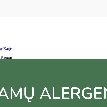
us
Karjera
, Kaunas
IAMŲ ALERGE