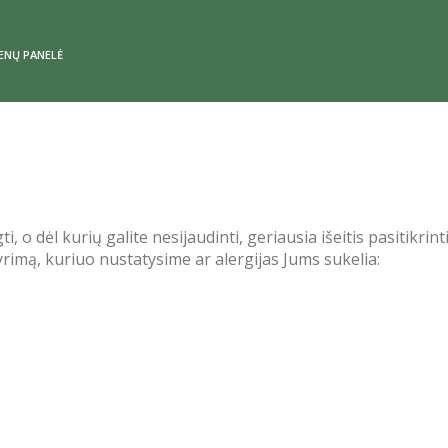
ENŲ PANELĖ
o dėl kurių galite nesijaudinti, geriausia išeitis pasitikrin
tyrimą, kuriuo nustatysime ar alergijas Jums sukelia: