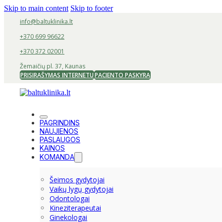
Skip to main content
Skip to footer
info@baltuklinika.lt
+370 699 96622
+370 372 02001
Žemaičių pl. 37, Kaunas
PRISIRAŠYMAS INTERNETU
PACIENTO PASKYRA
PAGRINDINS
NAUJIENOS
PASLAUGOS
KAINOS
KOMANDA
Šeimos gydytojai
Vaikų lygų gydytojai
Odontologai
Kineziterapeutai
Ginekologai