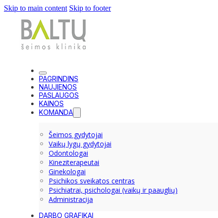
Skip to main content
Skip to footer
PAGRINDINS
NAUJIENOS
PASLAUGOS
KAINOS
KOMANDA
Šeimos gydytojai
Vaikų lygų gydytojai
Odontologai
Kineziterapeutai
Ginekologai
Psichikos sveikatos centras
Psichiatrai, psichologai (vaikų ir paauglių)
Administracija
DARBO GRAFIKAI