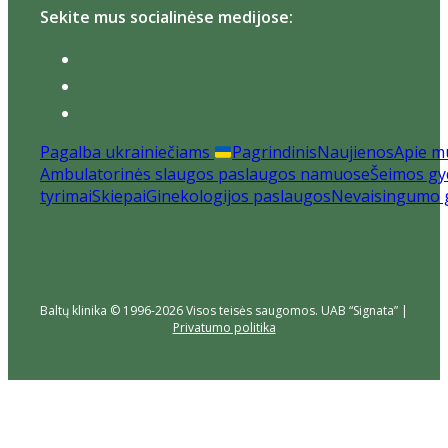
Sekite mus socialinėse medijose:
Pagalba ukrainiečiams
Pagrindinis
Naujienos
Apie m
Ambulatorinės slaugos paslaugos namuose
Šeimos gyd
tyrimai
Skiepai
Ginekologijos paslaugos
Nevaisingumo 
Baltų klinika © 1996-2026 Visos teisės saugomos. UAB “Signata” |
Privatumo politika