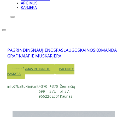
APIE MUS
KARJERA
PAGRINDINS
NAUJIENOS
PASLAUGOS
KAINOS
KOMANDA
GRAFIKAI
APIE MUS
KARJERA
PRISIRAŠYMAS INTERNETU
PACIENTO
PASKYRA
info@baltuklinika.lt
+370
+370
Žemaičių
699
372
pl. 37,
96622
02001
Kaunas