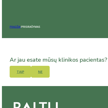
PRADŽIA
/
PRISIRAŠYMAS
Ar jau esate mūsų klinikos pacientas?
TAIP
NE