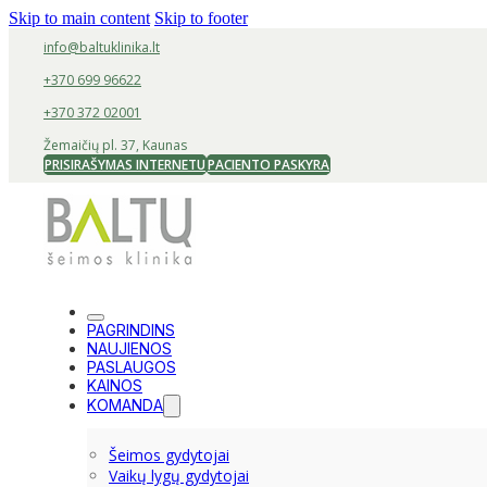
Skip to main content
Skip to footer
info@baltuklinika.lt
+370 699 96622
+370 372 02001
Žemaičių pl. 37, Kaunas
PRISIRAŠYMAS INTERNETU
PACIENTO PASKYRA
PAGRINDINS
NAUJIENOS
PASLAUGOS
KAINOS
KOMANDA
Šeimos gydytojai
Vaikų lygų gydytojai