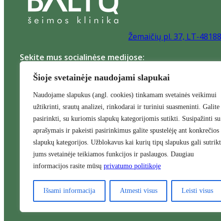
Žemaičių pl. 37, LT-4818
Sekite mus socialinėse medijose:
Šioje svetainėje naudojami slapukai
Naudojame slapukus (angl. cookies) tinkamam svetainės veikimui
užtikrinti, srautų analizei, rinkodarai ir turiniui suasmeninti. Galite
pasirinkti, su kuriomis slapukų kategorijomis sutikti. Susipažinti su
Pagalba ukrainiečiams
Pagrindinis
Naujienos
Apie m
aprašymais ir pakeisti pasirinkimus galite spustelėję ant konkrečios
Ambulatorinės slaugos paslaugos namuose
Šeimos gyd
slapukų kategorijos. Užblokavus kai kurių tipų slapukus gali sutrikt
tyrimai
Skiepai
Ginekologijos paslaugos
Nevaisingumo 
jums svetainėje teikiamos funkcijos ir paslaugos. Daugiau
informacijos rasite mūsų
privatumo politikoje
Išsami informacija
Atmesti visus
Leisti visus
Baltų klinika © 1996-2026 Visos teisės saugomos. UAB “Signata” |
Privat