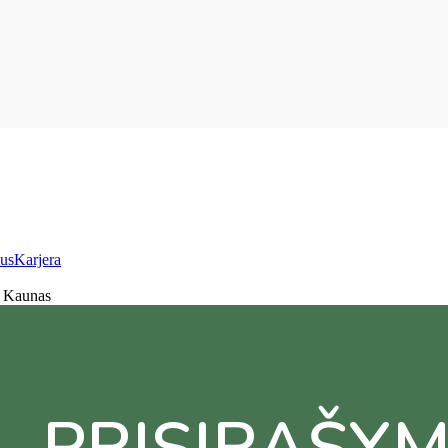
us
Karjera
, Kaunas
PRISIRAŠY