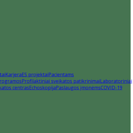
tai
Karjera
ES projektai
Pacientams
 programos
Profilaktiniai sveikatos patikrinimai
Laboratoriniai
katos centras
Echoskopija
Paslaugos įmonėms
COVID-19