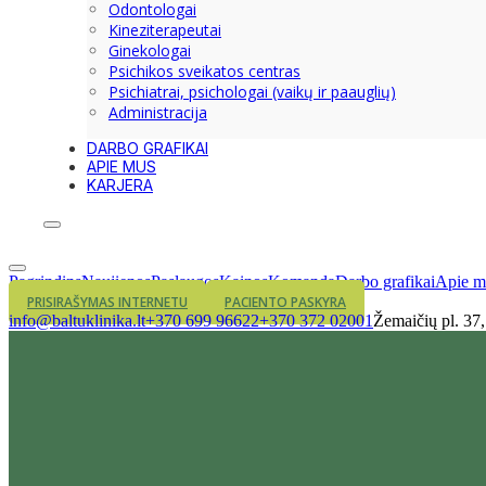
Odontologai
Kineziterapeutai
Ginekologai
Psichikos sveikatos centras
Psichiatrai, psichologai (vaikų ir paauglių)
Administracija
DARBO GRAFIKAI
APIE MUS
KARJERA
Pagrindins
Naujienos
Paslaugos
Kainos
Komanda
Darbo grafikai
Apie m
PRISIRAŠYMAS INTERNETU
PACIENTO PASKYRA
info@baltuklinika.lt
+370 699 96622
+370 372 02001
Žemaičių pl. 37