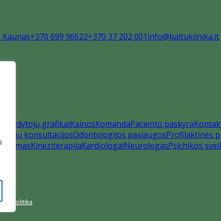
8 Kaunas
+370 699 96622
+370 37 202 001
info@baltuklinika.lt
us
Gydytojų grafikai
Kainos
Komanda
Paciento paskyra
Kontak
ytojų konsultacijos
Odontologijos paslaugos
Profilaktinės
i
gydymas
Kineziterapija
Kardiologai
Neurologas
Psichikos svei
umo politika