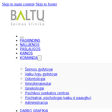
Skip to main content
Skip to footer
PAGRINDINS
NAUJIENOS
PASLAUGOS
KAINOS
KOMANDA
Šeimos gydytojai
Vaikų lygų gydytojai
Odontologai
Kineziterapeutai
Ginekologai
Psichikos sveikatos centras
Psichiatrai, psichologai (vaikų ir paauglių)
Administracija
DARBO GRAFIKAI