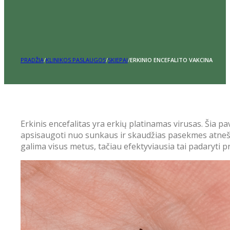
PRADŽIA
/
KLINIKOS PASLAUGOS
/
SKIEPAI
/
ERKINIO ENCEFALITO VAKCINA
Erkinis encefalitas yra erkių platinamas virusas. Šia p
apsisaugoti nuo sunkaus ir skaudžias pasekmes atnešanč
galima visus metus, tačiau efektyviausia tai padaryti pr