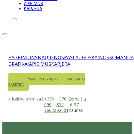
APIE MUS
KARJERA
PAGRINDINS
NAUJIENOS
PASLAUGOS
KAINOS
KOMANDA
GRAFIKAI
APIE MUS
KARJERA
PRISIRAŠYMAS INTERNETU
PACIENTO
PASKYRA
info@baltuklinika.lt
+370
+370
Žemaičių
699
372
pl. 37,
96622
02001
Kaunas