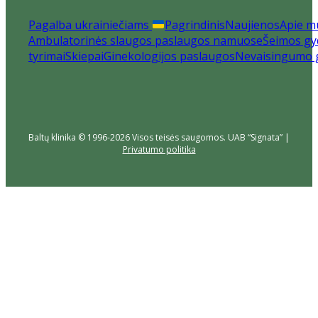
Pagalba ukrainiečiams
Pagrindinis
Naujienos
Apie m
Ambulatorinės slaugos paslaugos namuose
Šeimos gyd
tyrimai
Skiepai
Ginekologijos paslaugos
Nevaisingumo 
Baltų klinika © 1996-2026 Visos teisės saugomos. UAB “Signata” |
Privatumo politika