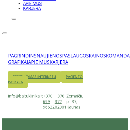
APIE MUS
KARJERA
PAGRINDINS
NAUJIENOS
PASLAUGOS
KAINOS
KOMANDA
GRAFIKAI
APIE MUS
KARJERA
PRISIRAŠYMAS INTERNETU
PACIENTO
PASKYRA
info@baltuklinika.lt
+370
+370
Žemaičių
699
372
pl. 37,
96622
02001
Kaunas