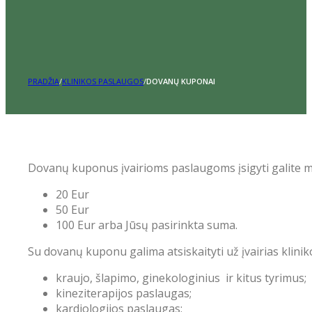
PRADŽIA
/
KLINIKOS PASLAUGOS
/
DOVANŲ KUPONAI
Dovanų kuponus įvairioms paslaugoms įsigyti galite mū
20 Eur
50 Eur
100 Eur arba Jūsų pasirinkta suma.
Su dovanų kuponu galima atsiskaityti už įvairias klini
kraujo, šlapimo, ginekologinius
ir kitus tyrimus;
kineziterapijos paslaugas;
kardiologijos paslaugas;