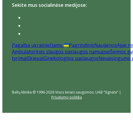
Sekite mus socialinėse medijose:
Pagalba ukrainiečiams
Pagrindinis
Naujienos
Apie m
Ambulatorinės slaugos paslaugos namuose
Šeimos gyd
tyrimai
Skiepai
Ginekologijos paslaugos
Nevaisingumo 
Baltų klinika © 1996-2026 Visos teisės saugomos. UAB “Signata” |
Privatumo politika