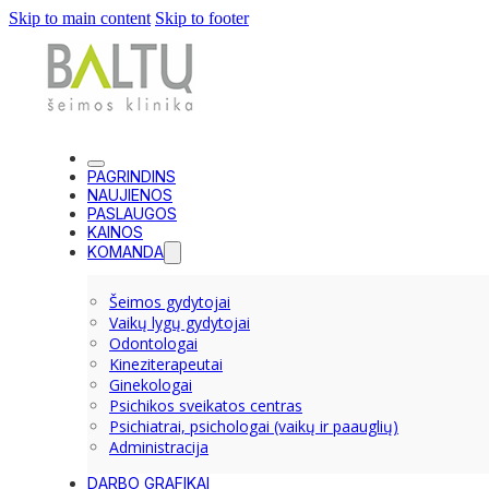
Skip to main content
Skip to footer
PAGRINDINS
NAUJIENOS
PASLAUGOS
KAINOS
KOMANDA
Šeimos gydytojai
Vaikų lygų gydytojai
Odontologai
Kineziterapeutai
Ginekologai
Psichikos sveikatos centras
Psichiatrai, psichologai (vaikų ir paauglių)
Administracija
DARBO GRAFIKAI