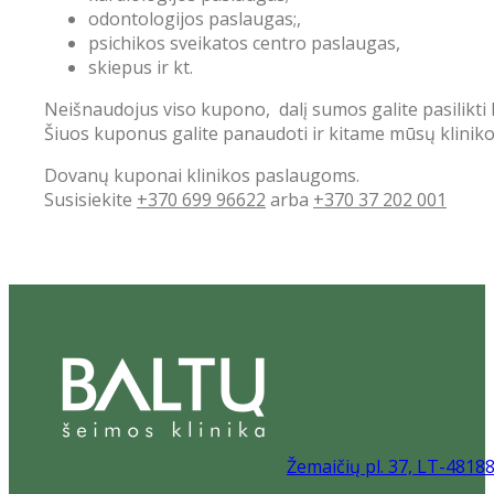
odontologijos paslaugas;,
psichikos sveikatos centro paslaugas,
skiepus ir kt.
Neišnaudojus viso kupono,
dalį sumos galite pasilikti
Šiuos kuponus galite panaudoti ir kitame mūsų klinikos
Dovanų kuponai klinikos paslaugoms.
Susisiekite
+370 699 96622
arba
+370 37 202 001
Žemaičių pl. 37, LT-4818