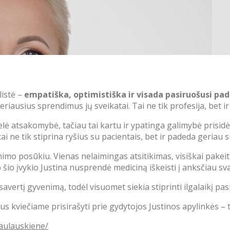
listė –
empatiška, optimistiška ir visada pasiruošusi pad
geriausius sprendimus jų sveikatai. Tai ne tik profesija, bet
lė atsakomybė, tačiau tai kartu ir ypatinga galimybė prisidė
i ne tik stiprina ryšius su pacientais, bet ir padeda geriau su
mo posūkiu. Vienas nelaimingas atsitikimas, visiškai pakeit
po šio įvykio Justina nusprendė mediciną iškeisti į anksčiau sv
visavertį gyvenimą, todėl visuomet siekia stiprinti ilgalaikį p
kviečiame prisirašyti prie gydytojos Justinos apylinkės – tai
paulauskiene/