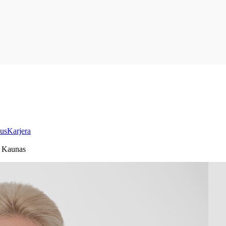
us
Karjera
, Kaunas
JA BALTŲ KLINIKOJE – 
IA
/
NAUJIENOS
/
NAUJA ŠEIMOS GYDYTOJA BALTŲ KLINIKOJE - JUSTINA PAULA