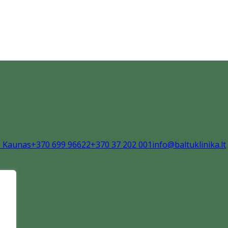
8 Kaunas
+370 699 96622
+370 37 202 001
info@baltuklinika.lt