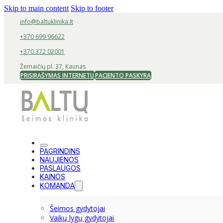
Skip to main content
Skip to footer
info@baltuklinika.lt
+370 699 96622
+370 372 02001
Žemaičių pl. 37, Kaunas
PRISIRAŠYMAS INTERNETU
PACIENTO PASKYRA
PAGRINDINS
NAUJIENOS
PASLAUGOS
KAINOS
KOMANDA
Šeimos gydytojai
Vaikų lygų gydytojai