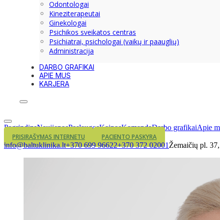
Odontologai
Kineziterapeutai
Ginekologai
Psichikos sveikatos centras
Psichiatrai, psichologai (vaikų ir paauglių)
Administracija
DARBO GRAFIKAI
APIE MUS
KARJERA
Pagrindins
Naujienos
Paslaugos
Kainos
Komanda
Darbo grafikai
Apie m
PRISIRAŠYMAS INTERNETU
PACIENTO PASKYRA
info@baltuklinika.lt
+370 699 96622
+370 372 02001
Žemaičių pl. 37
NAUJA ŠEIMOS GYDYTO
PRADŽ