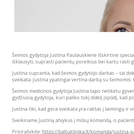
Šeimos gydytoja Justina Paulauskienė išskirtinė specia
išklausyti, suprasti pacientų poreikius bei kartu rasti 
Justina supranta, kad šeimos gydytojo darbas – tai dide
sveikata. Justina ypatingai vertina darbą su šeimomis: ta
Šeimos medicinos gydytoja Justina tapo netikėtu gyveni
gydžiusią gydytoja, kuri paliko tokį didelį įspūdį, kad 
Justina tiki, kad gera sveikata yra raktas į laimingą ir 
Sveikiname Justiną atvykus į mūsų komandą, o pacientus 
Prisirašykite:
https://baltuklinika.lt/komanda/justina-