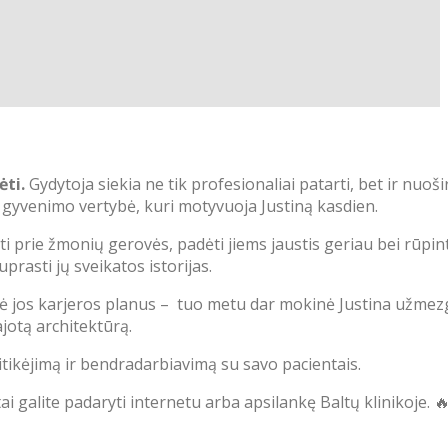
ėti.
Gydytoja siekia ne tik profesionaliai patarti, bet ir nuoši
 ir gyvenimo vertybė, kuri motyvuoja Justiną kasdien.
ti prie žmonių gerovės, padėti jiems jaustis geriau bei rūpin
prasti jų sveikatos istorijas.
ė jos karjeros planus –
tuo metu dar mokinė Justina užmezgė
ajotą architektūrą.
asitikėjimą ir bendradarbiavimą su savo pacientais.
 galite padaryti internetu arba apsilankę Baltų klinikoje. 