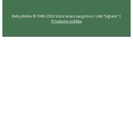
Baltų klinika © 1996-2026 Visos teisės saugomos. UAB “Signata” |
Privatumo politika