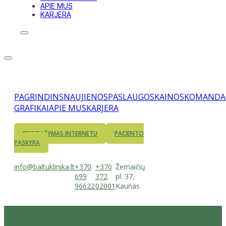
APIE MUS
KARJERA
PAGRINDINS
NAUJIENOS
PASLAUGOS
KAINOS
KOMANDA
GRAFIKAI
APIE MUS
KARJERA
PRISIRAŠYMAS INTERNETU
PACIENTO
PASKYRA
info@baltuklinika.lt
+370
+370
Žemaičių
699
372
pl. 37,
96622
02001
Kaunas