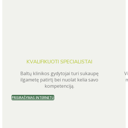
KVALIFIKUOTI SPECIALISTAI
Baltų klinikos gydytojai turi sukaupę
V
ilgametę patirtį bei nuolat kelia savo
m
kompetenciją.
PRISIRAŠYMAS INTERNETU