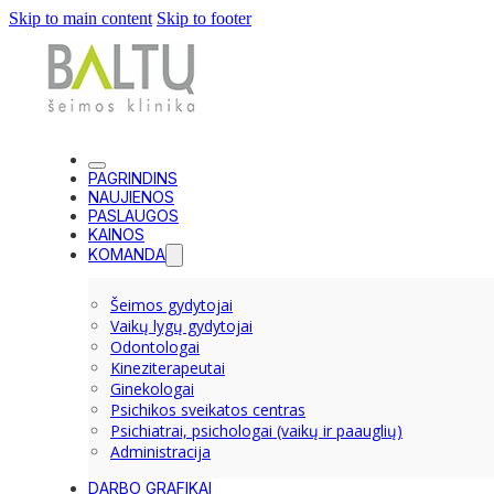
Skip to main content
Skip to footer
PAGRINDINS
NAUJIENOS
PASLAUGOS
KAINOS
KOMANDA
Šeimos gydytojai
Vaikų lygų gydytojai
Odontologai
Kineziterapeutai
Ginekologai
Psichikos sveikatos centras
Psichiatrai, psichologai (vaikų ir paauglių)
Administracija
DARBO GRAFIKAI