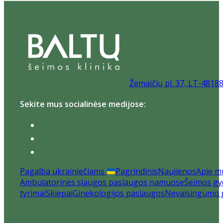
Žemaičių pl. 37, LT-4818
Sekite mus socialinėse medijose:
Pagalba ukrainiečiams
Pagrindinis
Naujienos
Apie m
Ambulatorinės slaugos paslaugos namuose
Šeimos gyd
tyrimai
Skiepai
Ginekologijos paslaugos
Nevaisingumo 