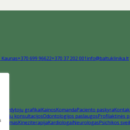
8 Kaunas
+370 699 96622
+370 37 202 001
info@baltuklinika.lt
us
Gydytojų grafikai
Kainos
Komanda
Paciento paskyra
Kontak
ytojų konsultacijos
Odontologijos paslaugos
Profilaktinės
i
gydymas
Kineziterapija
Kardiologai
Neurologas
Psichikos svei