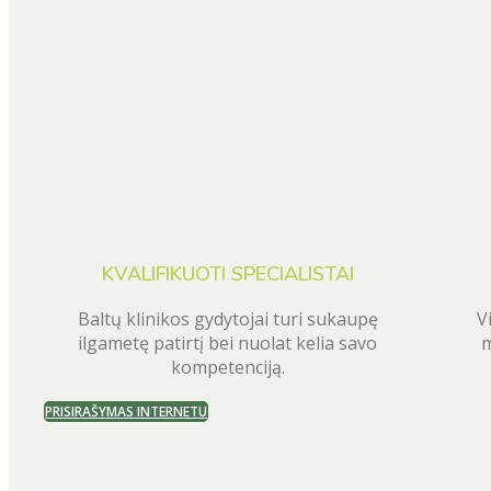
KVALIFIKUOTI SPECIALISTAI
Baltų klinikos gydytojai turi sukaupę
V
ilgametę patirtį bei nuolat kelia savo
m
kompetenciją.
PRISIRAŠYMAS INTERNETU