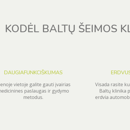
KODĖL BALTŲ ŠEIMOS KL
DAUGIAFUNKCIŠKUMAS
ERDVUS
ienoje vietoje galite gauti įvairias
Visada rasite ku
edicinines paslaugas ir gydymo
Baltų klinika 
metodus.
erdvia automobil