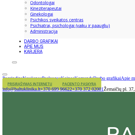
Odontologai
Kineziterapeutai
Ginekologai
Psichikos sveikatos centras
Psichiatrai, psichologai (vaikų ir paauglių)
Administracija
DARBO GRAFIKAI
APIE MUS
KARJERA
Pagrindins
Naujienos
Paslaugos
Kainos
Komanda
Darbo grafikai
Apie m
PRISIRAŠYMAS INTERNETU
PACIENTO PASKYRA
info@baltuklinika.lt
+370 699 96622
+370 372 02001
Žemaičių pl. 37
RA