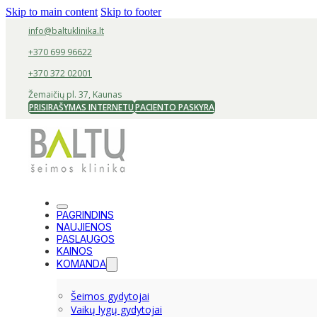
Skip to main content
Skip to footer
info@baltuklinika.lt
+370 699 96622
+370 372 02001
Žemaičių pl. 37, Kaunas
PRISIRAŠYMAS INTERNETU
PACIENTO PASKYRA
PAGRINDINS
NAUJIENOS
PASLAUGOS
KAINOS
KOMANDA
Šeimos gydytojai
Vaikų lygų gydytojai