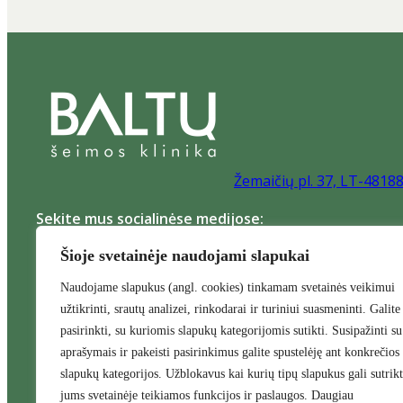
Žemaičių pl. 37, LT-4818
Sekite mus socialinėse medijose:
Šioje svetainėje naudojami slapukai
Naudojame slapukus (angl. cookies) tinkamam svetainės veikimui
užtikrinti, srautų analizei, rinkodarai ir turiniui suasmeninti. Galite
pasirinkti, su kuriomis slapukų kategorijomis sutikti. Susipažinti su
Pagalba ukrainiečiams
Pagrindinis
Naujienos
Apie m
aprašymais ir pakeisti pasirinkimus galite spustelėję ant konkrečios
Ambulatorinės slaugos paslaugos namuose
Šeimos gyd
slapukų kategorijos. Užblokavus kai kurių tipų slapukus gali sutrikt
tyrimai
Skiepai
Ginekologijos paslaugos
Nevaisingumo 
jums svetainėje teikiamos funkcijos ir paslaugos. Daugiau