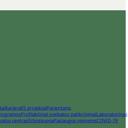
tai
Karjera
ES projektai
Pacientams
 programos
Profilaktiniai sveikatos patikrinimai
Laboratoriniai
katos centras
Echoskopija
Paslaugos įmonėms
COVID-19