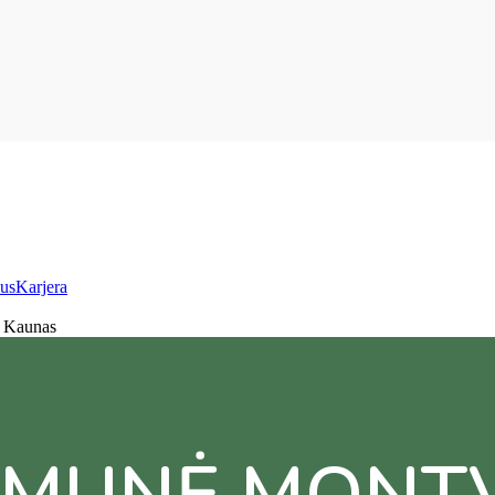
us
Karjera
, Kaunas
MUNĖ MONTV