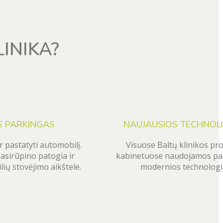
INIKA?
 PARKINGAS
NAUJAUSIOS TECHNOL
r pastatyti automobilį.
Visuose Baltų klinikos pr
pasirūpino patogia ir
kabinetuose naudojamos paž
ių stovėjimo aikštele.
modernios technologij