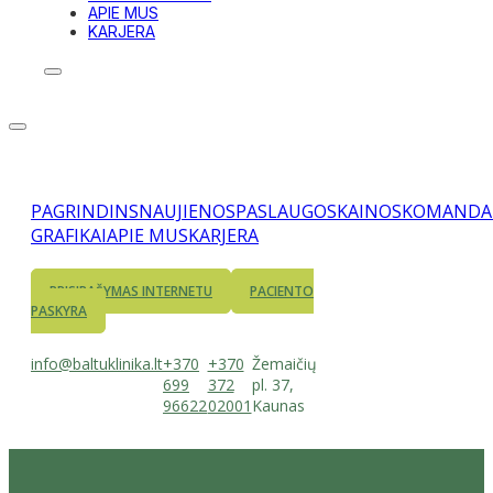
APIE MUS
KARJERA
PAGRINDINS
NAUJIENOS
PASLAUGOS
KAINOS
KOMANDA
GRAFIKAI
APIE MUS
KARJERA
PRISIRAŠYMAS INTERNETU
PACIENTO
PASKYRA
info@baltuklinika.lt
+370
+370
Žemaičių
699
372
pl. 37,
96622
02001
Kaunas