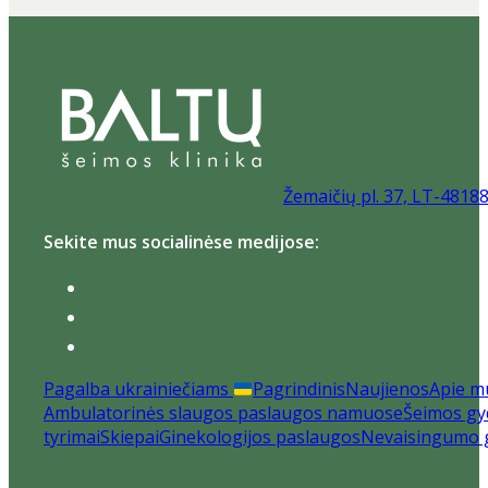
Žemaičių pl. 37, LT-4818
Sekite mus socialinėse medijose:
Pagalba ukrainiečiams
Pagrindinis
Naujienos
Apie m
Ambulatorinės slaugos paslaugos namuose
Šeimos gyd
tyrimai
Skiepai
Ginekologijos paslaugos
Nevaisingumo 