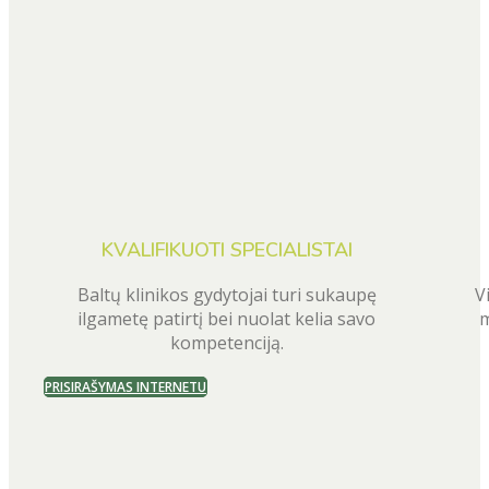
KVALIFIKUOTI SPECIALISTAI
Baltų klinikos gydytojai turi sukaupę
V
ilgametę patirtį bei nuolat kelia savo
m
kompetenciją.
PRISIRAŠYMAS INTERNETU