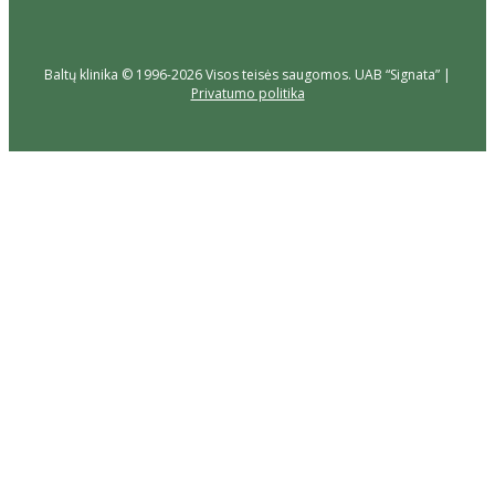
Baltų klinika © 1996-2026 Visos teisės saugomos. UAB “Signata” |
Privatumo politika