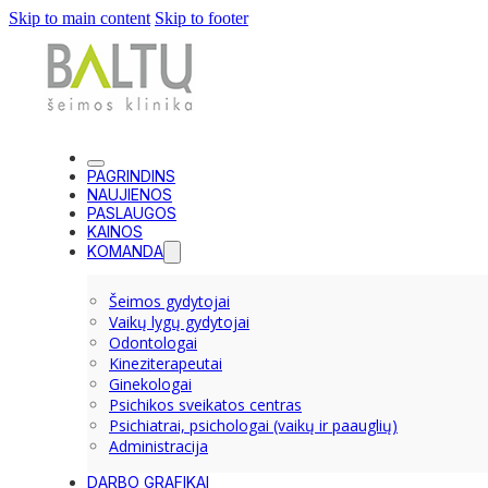
Skip to main content
Skip to footer
PAGRINDINS
NAUJIENOS
PASLAUGOS
KAINOS
KOMANDA
Šeimos gydytojai
Vaikų lygų gydytojai
Odontologai
Kineziterapeutai
Ginekologai
Psichikos sveikatos centras
Psichiatrai, psichologai (vaikų ir paauglių)
Administracija
DARBO GRAFIKAI