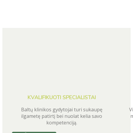
KVALIFIKUOTI SPECIALISTAI
Baltų klinikos gydytojai turi sukaupę
V
ilgametę patirtį bei nuolat kelia savo
m
kompetenciją.