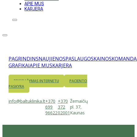
APIE MUS
KARJERA
PAGRINDINS
NAUJIENOS
PASLAUGOS
KAINOS
KOMANDA
GRAFIKAI
APIE MUS
KARJERA
PRISIRAŠYMAS INTERNETU
PACIENTO
PASKYRA
info@baltuklinika.lt
+370
+370
Žemaičių
699
372
pl. 37,
96622
02001
Kaunas