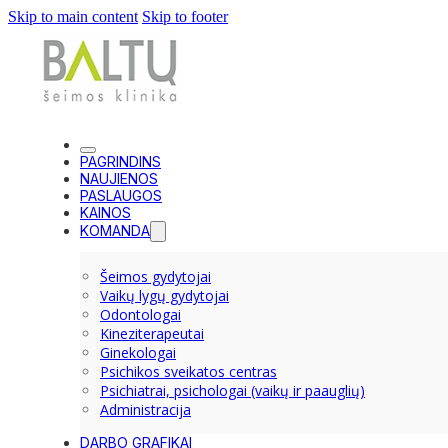
Skip to main content
Skip to footer
PAGRINDINS
NAUJIENOS
PASLAUGOS
KAINOS
KOMANDA
Šeimos gydytojai
Vaikų lygų gydytojai
Odontologai
Kineziterapeutai
Ginekologai
Psichikos sveikatos centras
Psichiatrai, psichologai (vaikų ir paauglių)
Administracija
DARBO GRAFIKAI