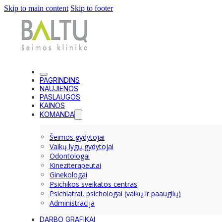
Skip to main content
Skip to footer
PAGRINDINS
NAUJIENOS
PASLAUGOS
KAINOS
KOMANDA
Šeimos gydytojai
Vaikų lygų gydytojai
Odontologai
Kineziterapeutai
Ginekologai
Psichikos sveikatos centras
Psichiatrai, psichologai (vaikų ir paauglių)
Administracija
DARBO GRAFIKAI