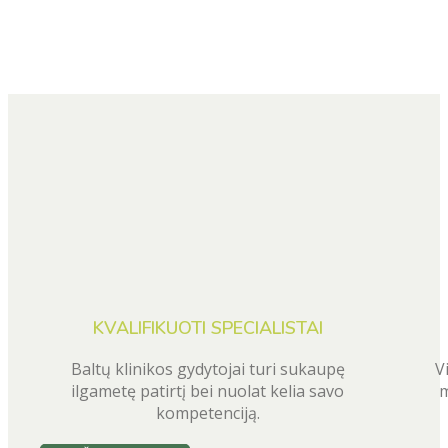
KVALIFIKUOTI SPECIALISTAI
Baltų klinikos gydytojai turi sukaupę
V
ilgametę patirtį bei nuolat kelia savo
m
kompetenciją.