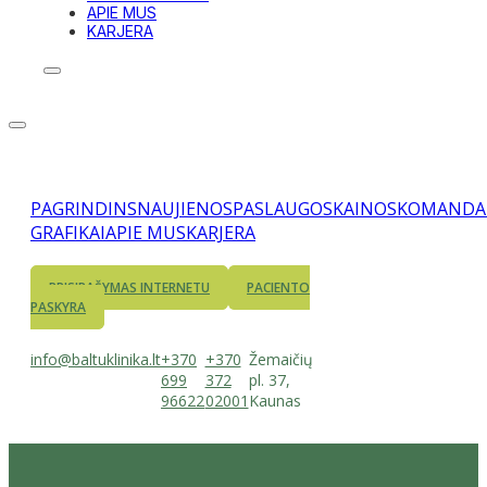
APIE MUS
KARJERA
PAGRINDINS
NAUJIENOS
PASLAUGOS
KAINOS
KOMANDA
GRAFIKAI
APIE MUS
KARJERA
PRISIRAŠYMAS INTERNETU
PACIENTO
PASKYRA
info@baltuklinika.lt
+370
+370
Žemaičių
699
372
pl. 37,
96622
02001
Kaunas