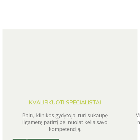
KVALIFIKUOTI SPECIALISTAI
Baltų klinikos gydytojai turi sukaupę
V
ilgametę patirtį bei nuolat kelia savo
m
kompetenciją.