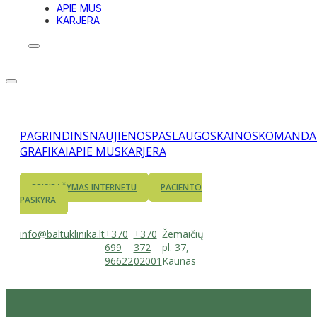
APIE MUS
KARJERA
PAGRINDINS
NAUJIENOS
PASLAUGOS
KAINOS
KOMANDA
GRAFIKAI
APIE MUS
KARJERA
PRISIRAŠYMAS INTERNETU
PACIENTO
PASKYRA
info@baltuklinika.lt
+370
+370
Žemaičių
699
372
pl. 37,
96622
02001
Kaunas