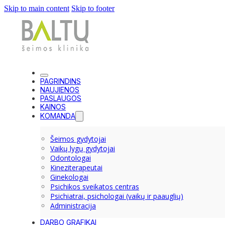
Skip to main content
Skip to footer
PAGRINDINS
NAUJIENOS
PASLAUGOS
KAINOS
KOMANDA
Šeimos gydytojai
Vaikų lygų gydytojai
Odontologai
Kineziterapeutai
Ginekologai
Psichikos sveikatos centras
Psichiatrai, psichologai (vaikų ir paauglių)
Administracija
DARBO GRAFIKAI