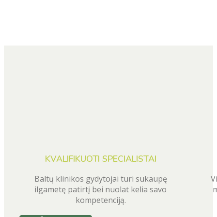
KVALIFIKUOTI SPECIALISTAI
Baltų klinikos gydytojai turi sukaupę
V
ilgametę patirtį bei nuolat kelia savo
m
kompetenciją.