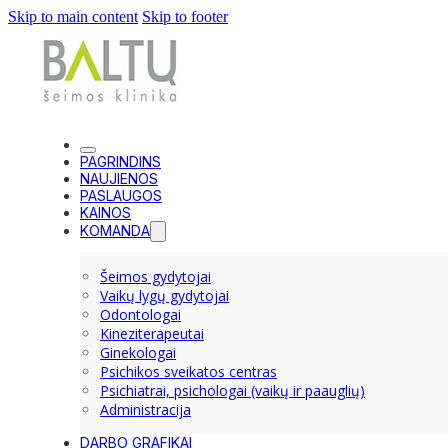
Skip to main content
Skip to footer
PAGRINDINS
NAUJIENOS
PASLAUGOS
KAINOS
KOMANDA
Šeimos gydytojai
Vaikų lygų gydytojai
Odontologai
Kineziterapeutai
Ginekologai
Psichikos sveikatos centras
Psichiatrai, psichologai (vaikų ir paauglių)
Administracija
DARBO GRAFIKAI