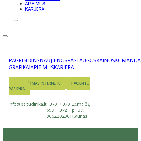
APIE MUS
KARJERA
PAGRINDINS
NAUJIENOS
PASLAUGOS
KAINOS
KOMANDA
GRAFIKAI
APIE MUS
KARJERA
PRISIRAŠYMAS INTERNETU
PACIENTO
PASKYRA
info@baltuklinika.lt
+370
+370
Žemaičių
699
372
pl. 37,
96622
02001
Kaunas