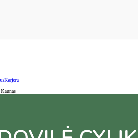
us
Karjera
, Kaunas
DOVILĖ CYLIK