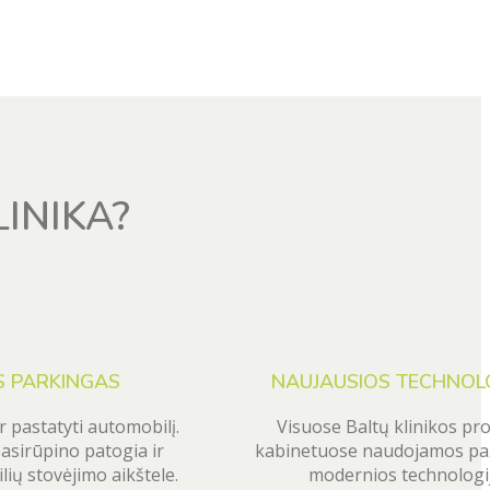
INIKA?
 PARKINGAS
NAUJAUSIOS TECHNOL
r pastatyti automobilį.
Visuose Baltų klinikos pr
pasirūpino patogia ir
kabinetuose naudojamos paž
ių stovėjimo aikštele.
modernios technologij