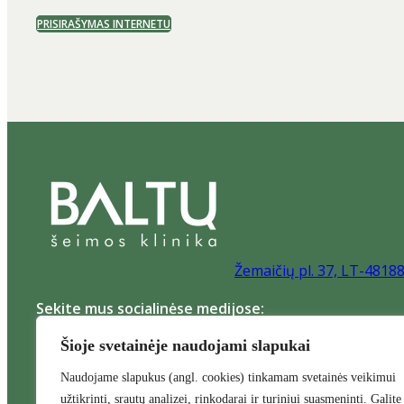
PRISIRAŠYMAS INTERNETU
Žemaičių pl. 37, LT-4818
Sekite mus socialinėse medijose:
Šioje svetainėje naudojami slapukai
Naudojame slapukus (angl. cookies) tinkamam svetainės veikimui
užtikrinti, srautų analizei, rinkodarai ir turiniui suasmeninti. Galite