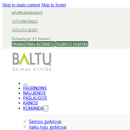
Skip to main content
Skip to footer
info@baltuklinika.lt
+370 699 96622
+370 372 02001
Žemaičių pl. 37, Kaunas
PRISIRAŠYMAS INTERNETU
PACIENTO PASKYRA
PAGRINDINS
NAUJIENOS
PASLAUGOS
KAINOS
KOMANDA
Šeimos gydytojai
Vaikų lygų gydytojai