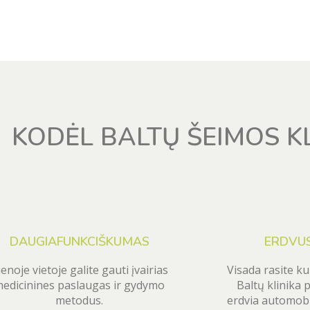
KODĖL BALTŲ ŠEIMOS KL
DAUGIAFUNKCIŠKUMAS
ERDVUS
ienoje vietoje galite gauti įvairias
Visada rasite ku
edicinines paslaugas ir gydymo
Baltų klinika 
metodus.
erdvia automobil