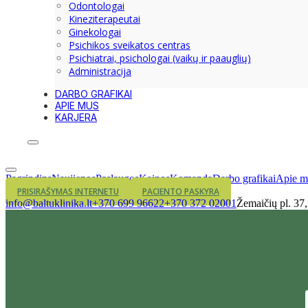
Odontologai
Kineziterapeutai
Ginekologai
Psichikos sveikatos centras
Psichiatrai, psichologai (vaikų ir paauglių)
Administracija
DARBO GRAFIKAI
APIE MUS
KARJERA
Pagrindins
Naujienos
Paslaugos
Kainos
Komanda
Darbo grafikai
Apie m
PRISIRAŠYMAS INTERNETU
PACIENTO PASKYRA
info@baltuklinika.lt
+370 699 96622
+370 372 02001
Žemaičių pl. 37