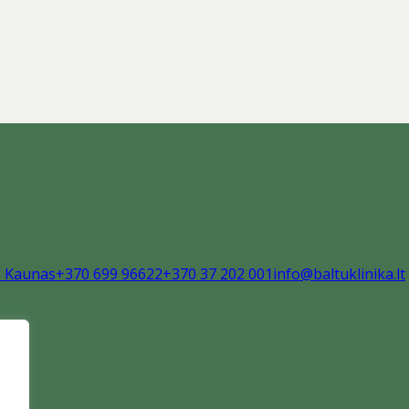
8 Kaunas
+370 699 96622
+370 37 202 001
info@baltuklinika.lt