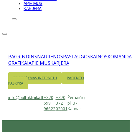
APIE MUS
KARJERA
PAGRINDINS
NAUJIENOS
PASLAUGOS
KAINOS
KOMANDA
GRAFIKAI
APIE MUS
KARJERA
PRISIRAŠYMAS INTERNETU
PACIENTO
PASKYRA
info@baltuklinika.lt
+370
+370
Žemaičių
699
372
pl. 37,
96622
02001
Kaunas