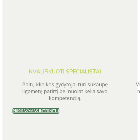
KVALIFIKUOTI SPECIALISTAI
Baltų klinikos gydytojai turi sukaupę
V
ilgametę patirtį bei nuolat kelia savo
m
kompetenciją.
PRISIRAŠYMAS INTERNETU