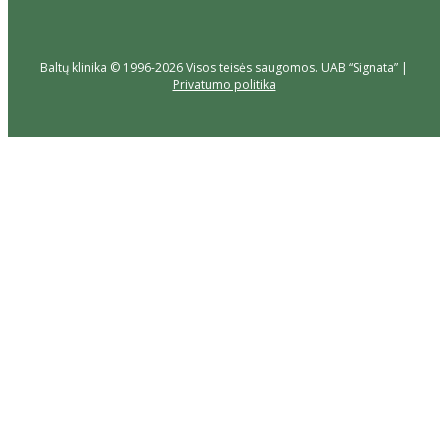
Baltų klinika © 1996-2026 Visos teisės saugomos. UAB “Signata” |
Privatumo politika