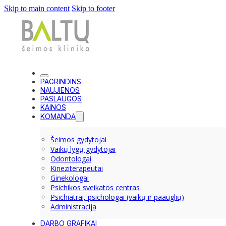
Skip to main content
Skip to footer
PAGRINDINS
NAUJIENOS
PASLAUGOS
KAINOS
KOMANDA
Šeimos gydytojai
Vaikų lygų gydytojai
Odontologai
Kineziterapeutai
Ginekologai
Psichikos sveikatos centras
Psichiatrai, psichologai (vaikų ir paauglių)
Administracija
DARBO GRAFIKAI