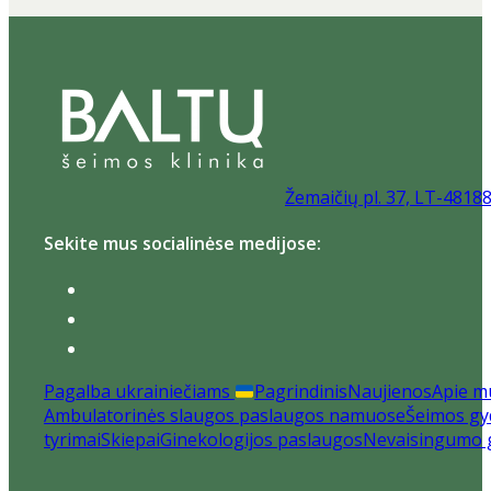
Žemaičių pl. 37, LT-4818
Sekite mus socialinėse medijose:
Pagalba ukrainiečiams
Pagrindinis
Naujienos
Apie m
Ambulatorinės slaugos paslaugos namuose
Šeimos gyd
tyrimai
Skiepai
Ginekologijos paslaugos
Nevaisingumo 