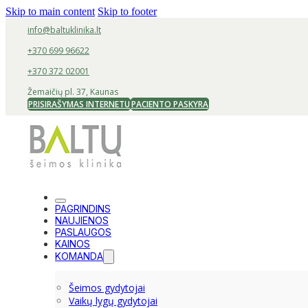
Skip to main content
Skip to footer
info@baltuklinika.lt
+370 699 96622
+370 372 02001
Žemaičių pl. 37, Kaunas
PRISIRAŠYMAS INTERNETU
PACIENTO PASKYRA
PAGRINDINS
NAUJIENOS
PASLAUGOS
KAINOS
KOMANDA
Šeimos gydytojai
Vaikų lygų gydytojai