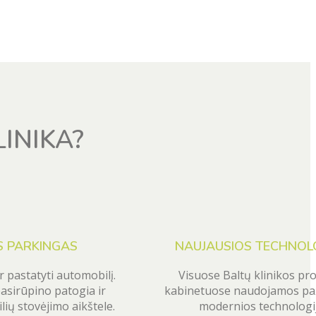
INIKA?
 PARKINGAS
NAUJAUSIOS TECHNOL
r pastatyti automobilį.
Visuose Baltų klinikos pr
pasirūpino patogia ir
kabinetuose naudojamos paž
ių stovėjimo aikštele.
modernios technologij