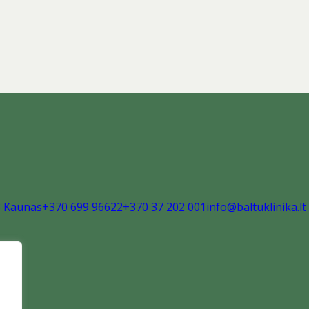
8 Kaunas
+370 699 96622
+370 37 202 001
info@baltuklinika.lt