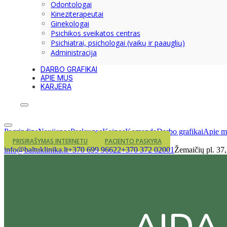
Odontologai
Kineziterapeutai
Ginekologai
Psichikos sveikatos centras
Psichiatrai, psichologai (vaikų ir paauglių)
Administracija
DARBO GRAFIKAI
APIE MUS
KARJERA
Pagrindins
Naujienos
Paslaugos
Kainos
Komanda
Darbo grafikai
Apie m
PRISIRAŠYMAS INTERNETU
PACIENTO PASKYRA
info@baltuklinika.lt
+370 699 96622
+370 372 02001
Žemaičių pl. 37
AIDA