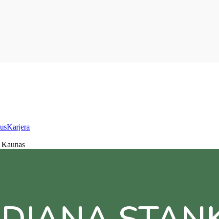
us
Karjera
, Kaunas
 DIANA STAN