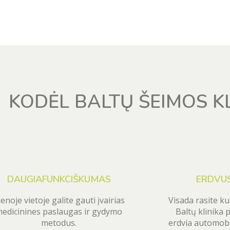
KODĖL BALTŲ ŠEIMOS KL
DAUGIAFUNKCIŠKUMAS
ERDVUS
ienoje vietoje galite gauti įvairias
Visada rasite ku
edicinines paslaugas ir gydymo
Baltų klinika 
metodus.
erdvia automobil