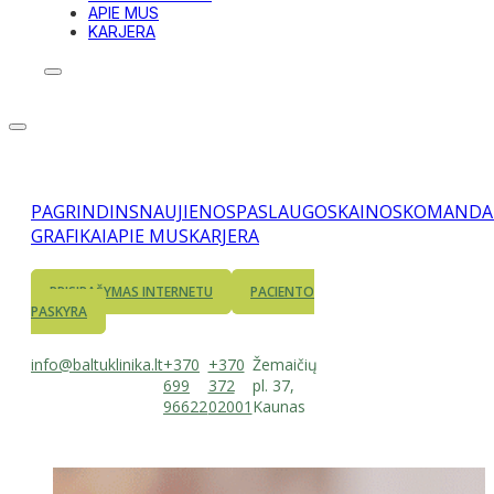
APIE MUS
KARJERA
PAGRINDINS
NAUJIENOS
PASLAUGOS
KAINOS
KOMANDA
GRAFIKAI
APIE MUS
KARJERA
PRISIRAŠYMAS INTERNETU
PACIENTO
PASKYRA
info@baltuklinika.lt
+370
+370
Žemaičių
699
372
pl. 37,
96622
02001
Kaunas