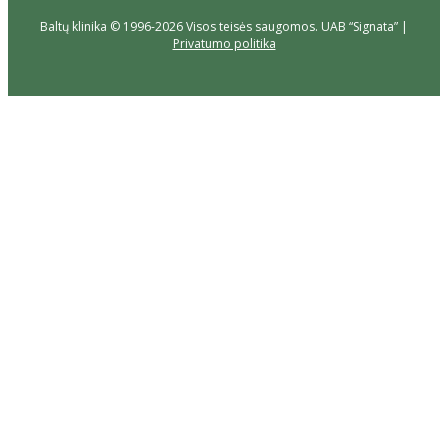
Baltų klinika © 1996-2026 Visos teisės saugomos. UAB “Signata” |
Privatumo politika