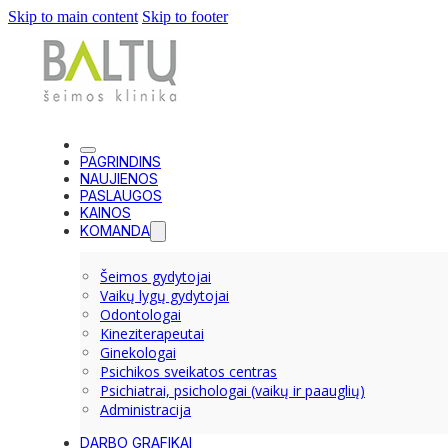
Skip to main content
Skip to footer
PAGRINDINS
NAUJIENOS
PASLAUGOS
KAINOS
KOMANDA
Šeimos gydytojai
Vaikų lygų gydytojai
Odontologai
Kineziterapeutai
Ginekologai
Psichikos sveikatos centras
Psichiatrai, psichologai (vaikų ir paauglių)
Administracija
DARBO GRAFIKAI