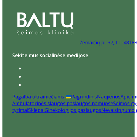
Žemaičių pl. 37, LT-4818
Sekite mus socialinėse medijose:
Pagalba ukrainiečiams
Pagrindinis
Naujienos
Apie m
Ambulatorinės slaugos paslaugos namuose
Šeimos gyd
tyrimai
Skiepai
Ginekologijos paslaugos
Nevaisingumo 